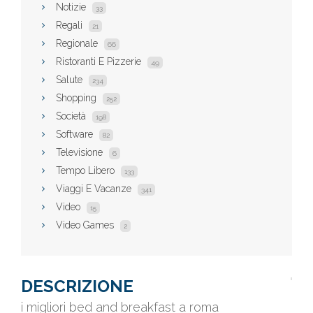
Notizie
33
Regali
21
Regionale
66
Ristoranti E Pizzerie
49
Salute
234
Shopping
252
Società
198
Software
82
Televisione
6
Tempo Libero
133
Viaggi E Vacanze
341
Video
15
Video Games
2
DESCRIZIONE
i migliori bed and breakfast a roma