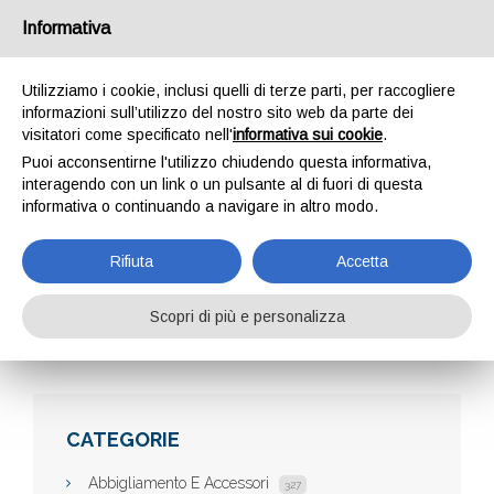
Informativa
Utilizziamo i cookie, inclusi quelli di terze parti, per raccogliere
informazioni sull’utilizzo del nostro sito web da parte dei
visitatori come specificato nell'
informativa sui cookie
.
Puoi acconsentirne l'utilizzo chiudendo questa informativa,
interagendo con un link o un pulsante al di fuori di questa
informativa o continuando a navigare in altro modo.
B&B ROMA
Rifiuta
Accetta
Scopri di più e personalizza
Home
Aziende
B&B Roma
CATEGORIE
Abbigliamento E Accessori
327