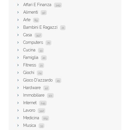
Affari E Finanza
349
Alimenti
90
Arte
89
Bambini E Ragazzi
21
Casa
397
Computers
70
Cucina
33
Famiglia
20
Fitness
21
Giochi
24
Gioco D'azzardo
45
Hardware
42
Immobiliare
101
Internet
245
Lavoro
342
Medicina
109
Musica
33