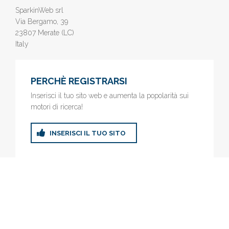
SparkinWeb srl
Via Bergamo, 39
23807 Merate (LC)
Italy
PERCHÈ REGISTRARSI
Inserisci il tuo sito web e aumenta la popolarità sui
motori di ricerca!
INSERISCI IL TUO SITO
© 2019
www.AziendeGratis.it
- Elenco aziende e imprese online
gratis - Inserisci il tuo sito web e aumenta la popolarità sui motori
di ricerca!
Privacy Policy
|
Cookie Policy
(Personalizza)