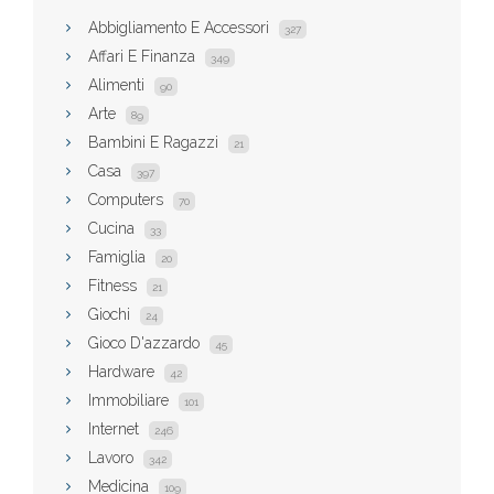
Abbigliamento E Accessori
327
Affari E Finanza
349
Alimenti
90
Arte
89
Bambini E Ragazzi
21
Casa
397
Computers
70
Cucina
33
Famiglia
20
Fitness
21
Giochi
24
Gioco D'azzardo
45
Hardware
42
Immobiliare
101
Internet
246
Lavoro
342
Medicina
109