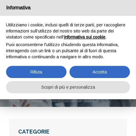
Informativa
Utilizziamo i cookie, inclusi quelli di terze parti, per raccogliere
informazioni sull’utilizzo del nostro sito web da parte dei
visitatori come specificato nell'
informativa sui cookie
.
Puoi acconsentirne l'utilizzo chiudendo questa informativa,
interagendo con un link o un pulsante al di fuori di questa
informativa o continuando a navigare in altro modo.
ASSISTENZA
Rifiuta
Accetta
CALDAIE BUDERUS
Scopri di più e personalizza
Home
Aziende
assistenza caldaie buderus
CATEGORIE