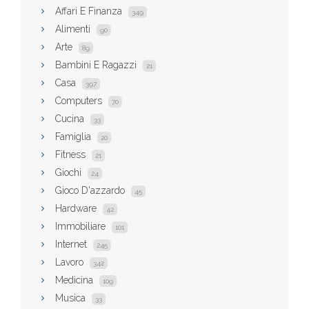
Affari E Finanza
349
Alimenti
90
Arte
89
Bambini E Ragazzi
21
Casa
397
Computers
70
Cucina
33
Famiglia
20
Fitness
21
Giochi
24
Gioco D'azzardo
45
Hardware
42
Immobiliare
101
Internet
245
Lavoro
342
Medicina
109
Musica
33