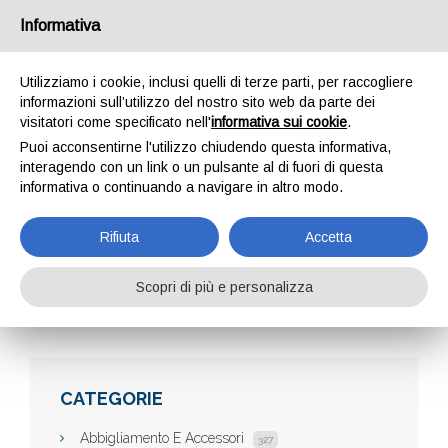
Informativa
Utilizziamo i cookie, inclusi quelli di terze parti, per raccogliere
informazioni sull’utilizzo del nostro sito web da parte dei
visitatori come specificato nell'
informativa sui cookie
.
Puoi acconsentirne l'utilizzo chiudendo questa informativa,
interagendo con un link o un pulsante al di fuori di questa
informativa o continuando a navigare in altro modo.
ARMADI-RACK.IT
Rifiuta
Accetta
Scopri di più e personalizza
Home
Aziende
Armadi-rack.it
CATEGORIE
Abbigliamento E Accessori
327