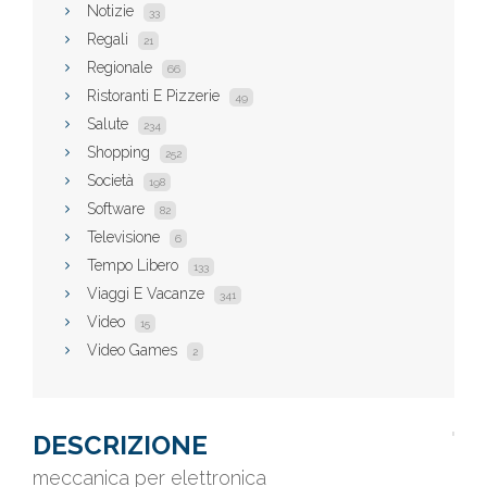
Notizie
33
Regali
21
Regionale
66
Ristoranti E Pizzerie
49
Salute
234
Shopping
252
Società
198
Software
82
Televisione
6
Tempo Libero
133
Viaggi E Vacanze
341
Video
15
Video Games
2
DESCRIZIONE
meccanica per elettronica