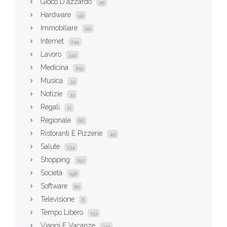
Gioco D'azzardo
45
Hardware
42
Immobiliare
101
Internet
245
Lavoro
342
Medicina
109
Musica
33
Notizie
33
Regali
21
Regionale
66
Ristoranti E Pizzerie
49
Salute
234
Shopping
252
Società
198
Software
82
Televisione
6
Tempo Libero
133
Viaggi E Vacanze
341