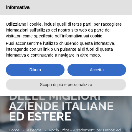
Informativa
Utilizziamo i cookie, inclusi quelli di terze parti, per raccogliere
informazioni sull’utilizzo del nostro sito web da parte dei
visitatori come specificato nell'
informativa sui cookie
.
Puoi acconsentirne l'utilizzo chiudendo questa informativa,
interagendo con un link o un pulsante al di fuori di questa
informativa o continuando a navigare in altro modo.
APPIA OFFICE –
Rifiuta
Accetta
ARREDAMENTI PER
NEGOZI ED UFFICI
Scopri di più e personalizza
DELLE MIGLIORI
AZIENDE ITALIANE
ED ESTERE
Home
Aziende
Appia Office – Arredamenti per Negozi ed