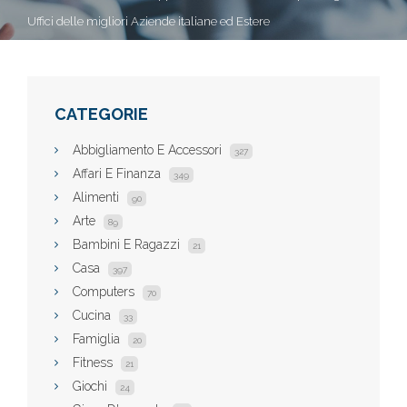
Uffici delle migliori Aziende italiane ed Estere
CATEGORIE
Abbigliamento E Accessori
327
Affari E Finanza
349
Alimenti
90
Arte
89
Bambini E Ragazzi
21
Casa
397
Computers
70
Cucina
33
Famiglia
20
Fitness
21
Giochi
24