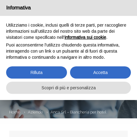
Informativa
Utilizziamo i cookie, inclusi quelli di terze parti, per raccogliere
informazioni sull’utilizzo del nostro sito web da parte dei
visitatori come specificato nell'
informativa sui cookie
.
Puoi acconsentirne l'utilizzo chiudendo questa informativa,
interagendo con un link o un pulsante al di fuori di questa
informativa o continuando a navigare in altro modo.
ANCA SRL –
Rifiuta
Accetta
BIANCHERIA PER
HOTEL
Scopri di più e personalizza
Home
Aziende
Anca Srl – Biancheria per hotel