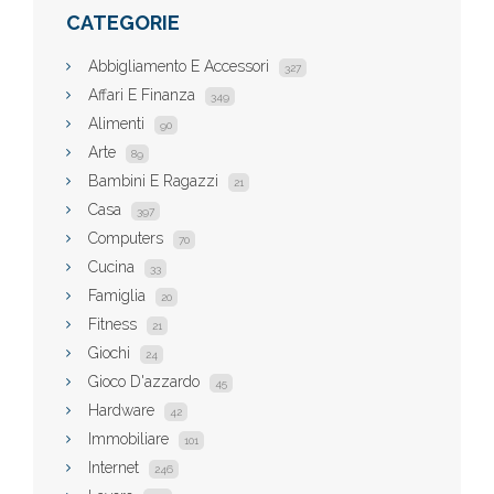
CATEGORIE
Abbigliamento E Accessori
327
Affari E Finanza
349
Alimenti
90
Arte
89
Bambini E Ragazzi
21
Casa
397
Computers
70
Cucina
33
Famiglia
20
Fitness
21
Giochi
24
Gioco D'azzardo
45
Hardware
42
Immobiliare
101
Internet
246