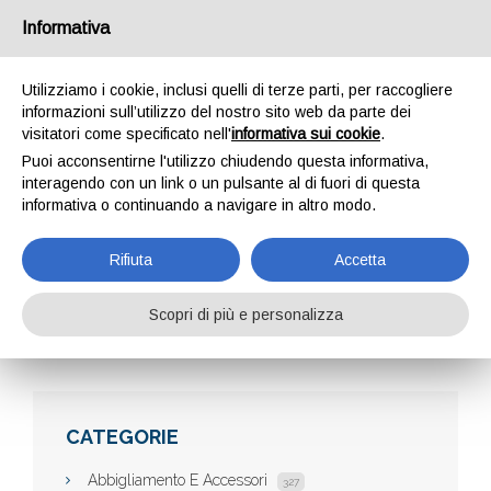
Informativa
Utilizziamo i cookie, inclusi quelli di terze parti, per raccogliere
informazioni sull’utilizzo del nostro sito web da parte dei
visitatori come specificato nell'
informativa sui cookie
.
Puoi acconsentirne l'utilizzo chiudendo questa informativa,
interagendo con un link o un pulsante al di fuori di questa
informativa o continuando a navigare in altro modo.
AMICO GURU
Rifiuta
Accetta
Scopri di più e personalizza
Home
Aziende
Amico Guru
CATEGORIE
Abbigliamento E Accessori
327