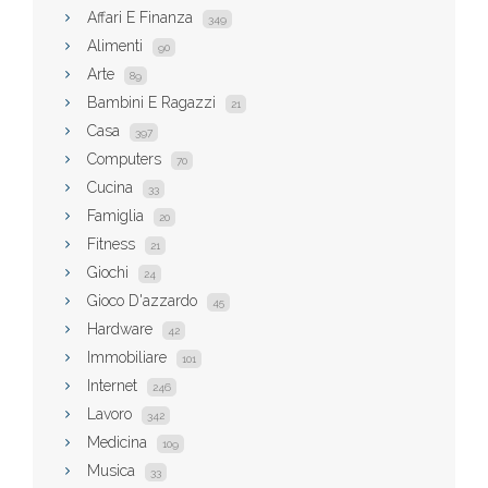
Affari E Finanza
349
Alimenti
90
Arte
89
Bambini E Ragazzi
21
Casa
397
Computers
70
Cucina
33
Famiglia
20
Fitness
21
Giochi
24
Gioco D'azzardo
45
Hardware
42
Immobiliare
101
Internet
246
Lavoro
342
Medicina
109
Musica
33