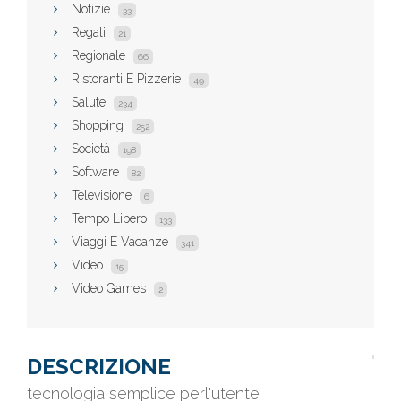
Notizie
33
Regali
21
Regionale
66
Ristoranti E Pizzerie
49
Salute
234
Shopping
252
Società
198
Software
82
Televisione
6
Tempo Libero
133
Viaggi E Vacanze
341
Video
15
Video Games
2
DESCRIZIONE
tecnologia semplice perl'utente