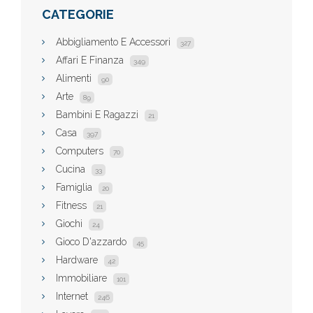
CATEGORIE
Abbigliamento E Accessori
327
Affari E Finanza
349
Alimenti
90
Arte
89
Bambini E Ragazzi
21
Casa
397
Computers
70
Cucina
33
Famiglia
20
Fitness
21
Giochi
24
Gioco D'azzardo
45
Hardware
42
Immobiliare
101
Internet
246