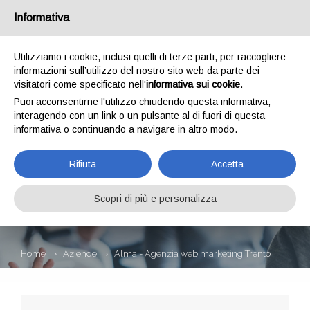
Informativa
Utilizziamo i cookie, inclusi quelli di terze parti, per raccogliere
informazioni sull’utilizzo del nostro sito web da parte dei
visitatori come specificato nell'
informativa sui cookie
.
Puoi acconsentirne l'utilizzo chiudendo questa informativa,
interagendo con un link o un pulsante al di fuori di questa
informativa o continuando a navigare in altro modo.
ALMA - AGENZIA
Rifiuta
Accetta
WEB MARKETING
TRENTO
Scopri di più e personalizza
Home
Aziende
Alma - Agenzia web marketing Trento