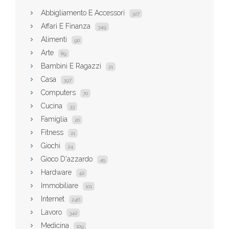
Abbigliamento E Accessori
327
Affari E Finanza
349
Alimenti
90
Arte
89
Bambini E Ragazzi
21
Casa
397
Computers
70
Cucina
33
Famiglia
20
Fitness
21
Giochi
24
Gioco D'azzardo
45
Hardware
42
Immobiliare
101
Internet
246
Lavoro
342
Medicina
109