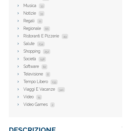
Musica
33
Notizie
33
Regali
21
Regionale
66
Ristoranti E Pizzerie
49
Salute
234
Shopping
252
Società
198
Software
82
Televisione
6
Tempo Libero
133
Viaggi E Vacanze
341
Video
15
Video Games
2
DESCRIZIONE