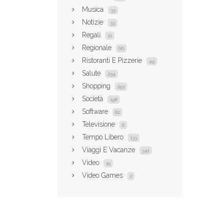
Musica
33
Notizie
33
Regali
21
Regionale
66
Ristoranti E Pizzerie
49
Salute
234
Shopping
252
Società
198
Software
82
Televisione
6
Tempo Libero
133
Viaggi E Vacanze
341
Video
15
Video Games
2