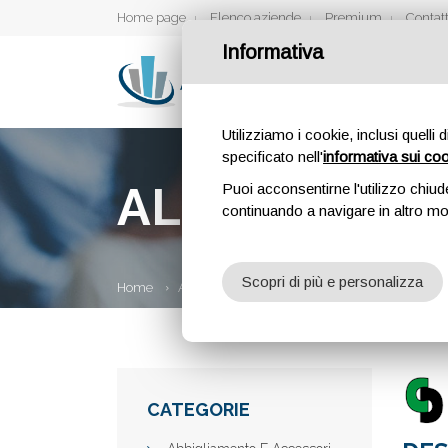
Home page
Elenco aziende
Premium
Contatt
Informativa
Utilizziamo i cookie, inclusi quelli 
specificato nell'
informativa sui co
ALFA CC INFI
Puoi acconsentirne l'utilizzo chiud
continuando a navigare in altro m
Scopri di più e personalizza
Home
Aziende
Alfa CC infissi
CATEGORIE