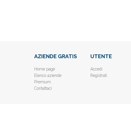
AZIENDE GRATIS
UTENTE
Home page
Accedi
Elenco aziende
Registrati
Premium
Contattaci
© 2019
www.AziendeGratis.it
- Elenco aziende e imprese o