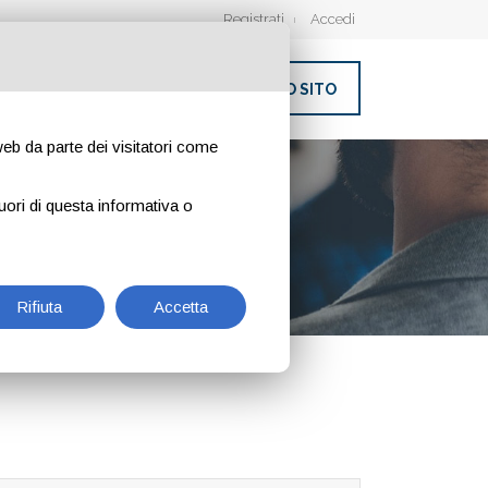
Registrati
Accedi
INSERISCI IL TUO SITO
 web da parte dei visitatori come
uori di questa informativa o
Rifiuta
Accetta