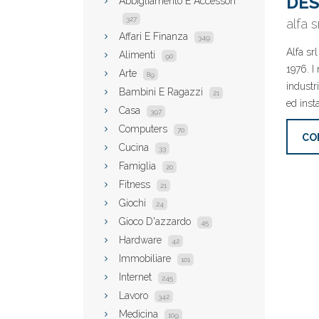
DES
Abbigliamento E Accessori
327
alfa s
Affari E Finanza
349
Alfa sr
Alimenti
90
1976. I 
Arte
89
industr
Bambini E Ragazzi
21
ed insta
Casa
397
Computers
70
CO
Cucina
33
Famiglia
20
Fitness
21
Giochi
24
Gioco D'azzardo
45
Hardware
42
Immobiliare
101
Internet
245
Lavoro
342
Medicina
109