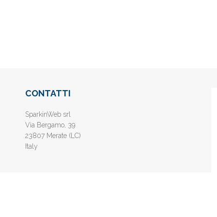
CONTATTI
SparkinWeb srl
Via Bergamo, 39
23807 Merate (LC)
Italy
nline gratis - Inserisci il tuo sito web e aumenta la popolarità sui motori di 