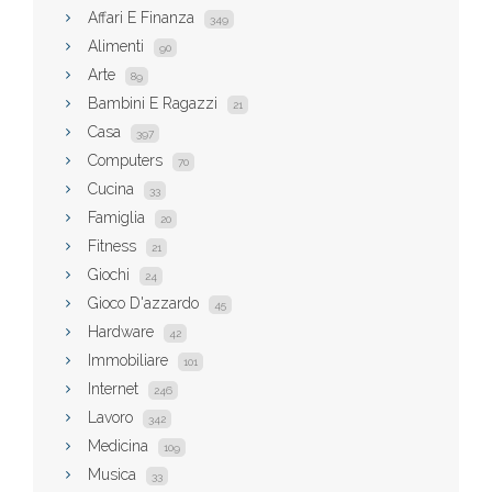
Affari E Finanza
349
Alimenti
90
Arte
89
Bambini E Ragazzi
21
Casa
397
Computers
70
Cucina
33
Famiglia
20
Fitness
21
Giochi
24
Gioco D'azzardo
45
Hardware
42
Immobiliare
101
Internet
246
Lavoro
342
Medicina
109
Musica
33