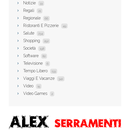
Notizie
33
Regali
21
Regionale
66
Ristoranti E Pizzerie
49
Salute
234
Shopping
252
Società
198
Software
82
Televisione
6
Tempo Libero
133
Viaggi E Vacanze
341
Video
15
Video Games
2