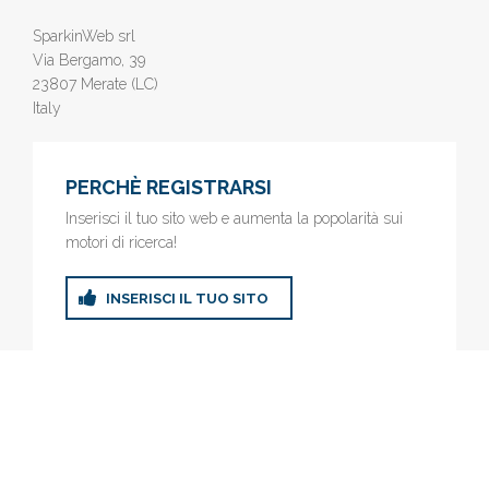
SparkinWeb srl
Via Bergamo, 39
23807 Merate (LC)
Italy
PERCHÈ REGISTRARSI
Inserisci il tuo sito web e aumenta la popolarità sui
motori di ricerca!
INSERISCI IL TUO SITO
© 2019
www.AziendeGratis.it
- Elenco aziende e imprese online
gratis - Inserisci il tuo sito web e aumenta la popolarità sui motori
di ricerca!
Privacy Policy
|
Cookie Policy
(Personalizza)