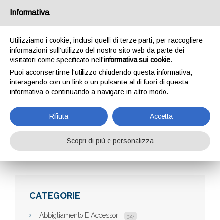
Informativa
Utilizziamo i cookie, inclusi quelli di terze parti, per raccogliere
informazioni sull’utilizzo del nostro sito web da parte dei
visitatori come specificato nell'
informativa sui cookie
.
Puoi acconsentirne l'utilizzo chiudendo questa informativa,
interagendo con un link o un pulsante al di fuori di questa
informativa o continuando a navigare in altro modo.
ALEXSERRAMENTI
Rifiuta
Accetta
Scopri di più e personalizza
Home
Aziende
Alexserramenti
CATEGORIE
Abbigliamento E Accessori
327