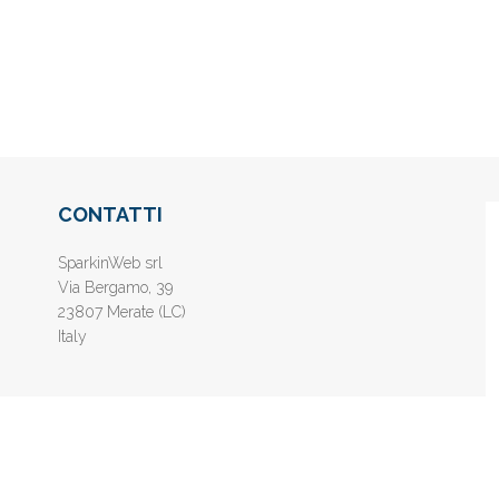
CONTATTI
SparkinWeb srl
Via Bergamo, 39
23807 Merate (LC)
Italy
nline gratis - Inserisci il tuo sito web e aumenta la popolarità sui motori di 