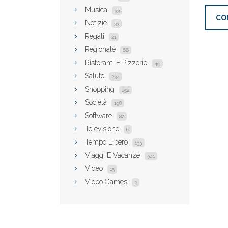
Musica
33
CO
Notizie
33
Regali
21
Regionale
66
Ristoranti E Pizzerie
49
Salute
234
Shopping
252
Società
198
Software
82
Televisione
6
Tempo Libero
133
Viaggi E Vacanze
341
Video
15
Video Games
2