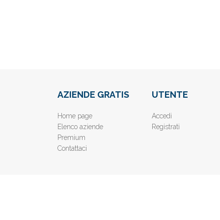
AZIENDE GRATIS
UTENTE
Home page
Accedi
Elenco aziende
Registrati
Premium
Contattaci
© 2019
www.AziendeGratis.it
- Elenco aziende e imprese o