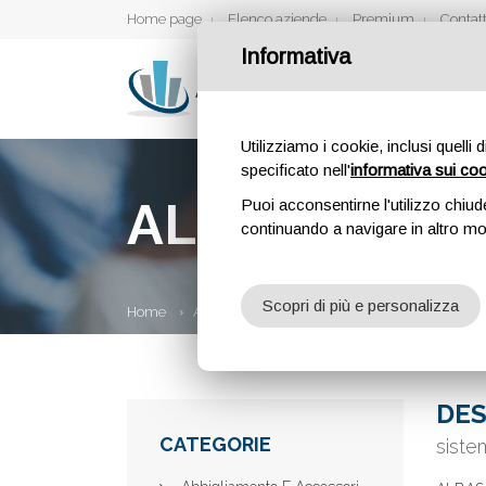
Home page
Elenco aziende
Premium
Contatt
Informativa
Utilizziamo i cookie, inclusi quelli 
specificato nell'
informativa sui co
ALBASANA
Puoi acconsentirne l'utilizzo chiud
continuando a navigare in altro m
Scopri di più e personalizza
Home
Aziende
Albasana
DES
CATEGORIE
siste