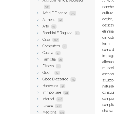
Abbigliamento E Accessori
ALBASA
nonché 
327
Affari E Finanza
cultura
349
doghe, 
Alimenti
90
dedicato
Arte
89
eliminan
Bambini E Ragazzi
21
dimostr
Casa
397
termini
Computers
70
come di
Cucina
33
impiega
Famiglia
20
attenua
Fitness
21
muscolo
Giochi
24
ascolta
Gioco D'azzardo
45
soluzion
Hardware
naturale
42
Immobiliare
consulen
101
comport
Internet
246
semplic
Lavoro
342
che sia
Medicina
109