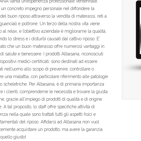
NA vanta un’esperienza professionale ventennale,
un concreto impegno personale nel diffondere la
 del buon riposo attraverso la vendita di materassi, reti a
guanciali e poltrone. Un terzo della nostra vita viene
 al relax, e l’obiettivo aziendale è migliorarne la qualità,
do lo stress e i disturbi causati dal cattivo riposo. E’
ato che un buon materasso offre numerosi vantaggi in
 di salute e benessere. I prodotti Albasana, riconosciuti
spositivi medici certificati, sono destinati ad essere
ti nell’uomo allo scopo di prevenire, controllare o
re una malattia, con particolare riferimento alle patologie
 scheletriche. Per Albasana, è di primaria importanza
re i clienti, comprenderne le necessità e trovare la giusta
e, grazie all’impiego di prodotti di qualità e di origine
. A tal proposito, lo staff offre specifiche attività di
za nella quale sono trattati tutti gli aspetti fisici e
amentali del riposo. Affidarsi ad Albasana non vuol
emente acquistare un prodotto, ma avere la garanzia
 quello giusto!