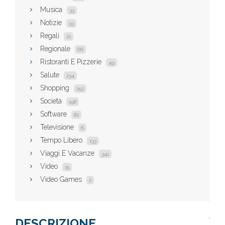
Musica
33
Notizie
33
Regali
21
Regionale
66
Ristoranti E Pizzerie
49
Salute
234
Shopping
252
Società
198
Software
82
Televisione
6
Tempo Libero
133
Viaggi E Vacanze
341
Video
15
Video Games
2
DESCRIZIONE