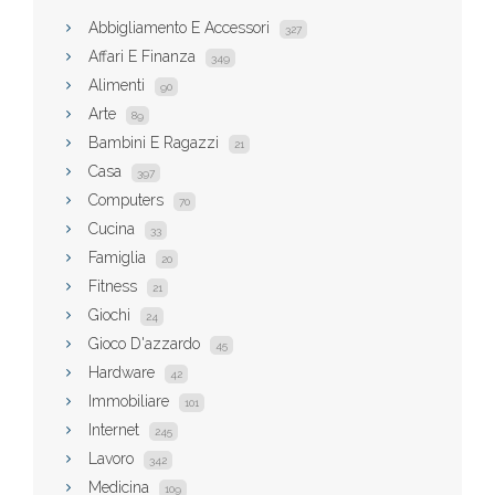
Abbigliamento E Accessori
327
Affari E Finanza
349
Alimenti
90
Arte
89
Bambini E Ragazzi
21
Casa
397
Computers
70
Cucina
33
Famiglia
20
Fitness
21
Giochi
24
Gioco D'azzardo
45
Hardware
42
Immobiliare
101
Internet
245
Lavoro
342
Medicina
109