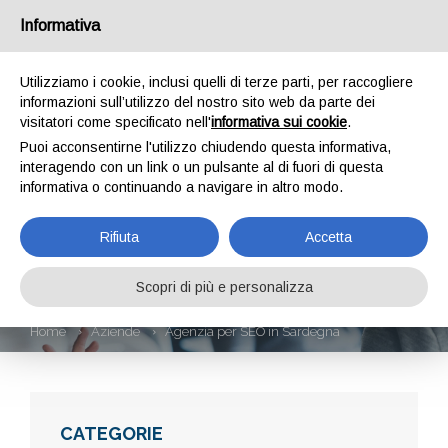
Informativa
Utilizziamo i cookie, inclusi quelli di terze parti, per raccogliere
informazioni sull’utilizzo del nostro sito web da parte dei
visitatori come specificato nell'
informativa sui cookie
.
Puoi acconsentirne l'utilizzo chiudendo questa informativa,
interagendo con un link o un pulsante al di fuori di questa
informativa o continuando a navigare in altro modo.
AGENZIA PER SEO
Rifiuta
Accetta
IN SARDEGNA
Scopri di più e personalizza
Home
Aziende
Agenzia per SEO in Sardegna
CATEGORIE