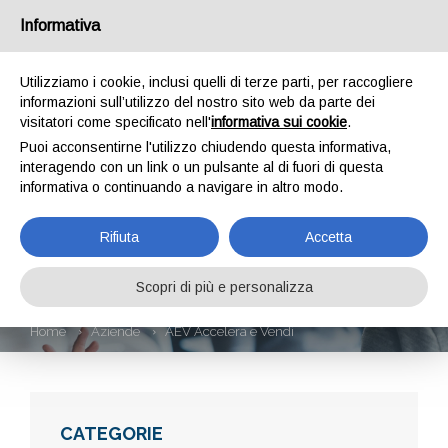
Informativa
Utilizziamo i cookie, inclusi quelli di terze parti, per raccogliere
informazioni sull’utilizzo del nostro sito web da parte dei
visitatori come specificato nell'
informativa sui cookie
.
Puoi acconsentirne l'utilizzo chiudendo questa informativa,
interagendo con un link o un pulsante al di fuori di questa
informativa o continuando a navigare in altro modo.
AEV ACCELERA E
Rifiuta
Accetta
VENDI
Scopri di più e personalizza
Home
Aziende
AEV Accelera e Vendi
CATEGORIE