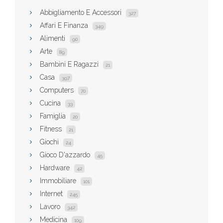
Abbigliamento E Accessori
327
Affari E Finanza
349
Alimenti
90
Arte
89
Bambini E Ragazzi
21
Casa
397
Computers
70
Cucina
33
Famiglia
20
Fitness
21
Giochi
24
Gioco D'azzardo
45
Hardware
42
Immobiliare
101
Internet
245
Lavoro
342
Medicina
109