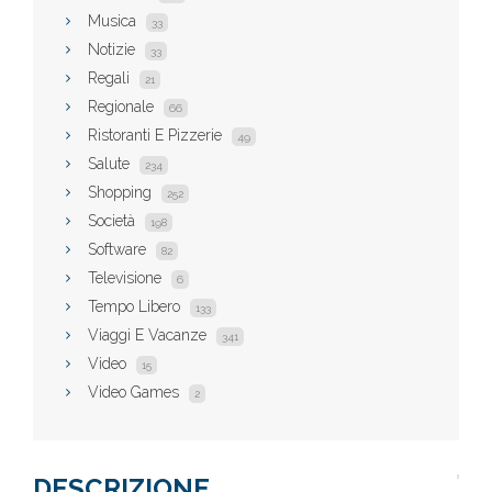
Musica
33
Notizie
33
Regali
21
Regionale
66
Ristoranti E Pizzerie
49
Salute
234
Shopping
252
Società
198
Software
82
Televisione
6
Tempo Libero
133
Viaggi E Vacanze
341
Video
15
Video Games
2
DESCRIZIONE