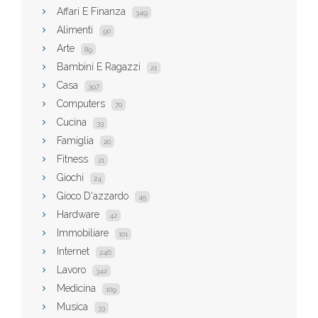
Affari E Finanza
349
Alimenti
90
Arte
89
Bambini E Ragazzi
21
Casa
397
Computers
70
Cucina
33
Famiglia
20
Fitness
21
Giochi
24
Gioco D'azzardo
45
Hardware
42
Immobiliare
101
Internet
246
Lavoro
342
Medicina
109
Musica
33