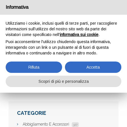
Informativa
Utilizziamo i cookie, inclusi quelli di terze parti, per raccogliere
informazioni sull’utilizzo del nostro sito web da parte dei
visitatori come specificato nell'
informativa sui cookie
.
Puoi acconsentirne l'utilizzo chiudendo questa informativa,
interagendo con un link o un pulsante al di fuori di questa
informativa o continuando a navigare in altro modo.
AERNOVA IMPIANTI
Rifiuta
Accetta
Scopri di più e personalizza
Home
Aziende
Aernova impianti
CATEGORIE
Abbigliamento E Accessori
327