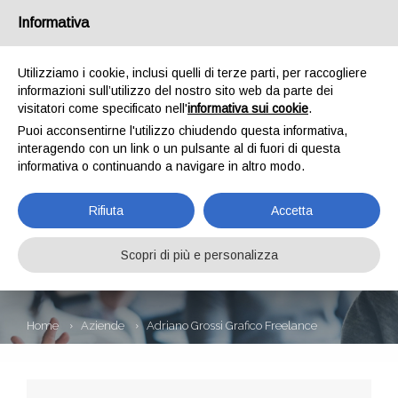
Informativa
Utilizziamo i cookie, inclusi quelli di terze parti, per raccogliere
informazioni sull’utilizzo del nostro sito web da parte dei
visitatori come specificato nell'
informativa sui cookie
.
Puoi acconsentirne l'utilizzo chiudendo questa informativa,
interagendo con un link o un pulsante al di fuori di questa
informativa o continuando a navigare in altro modo.
ADRIANO GROSSI
Rifiuta
Accetta
GRAFICO
FREELANCE
Scopri di più e personalizza
Home
Aziende
Adriano Grossi Grafico Freelance