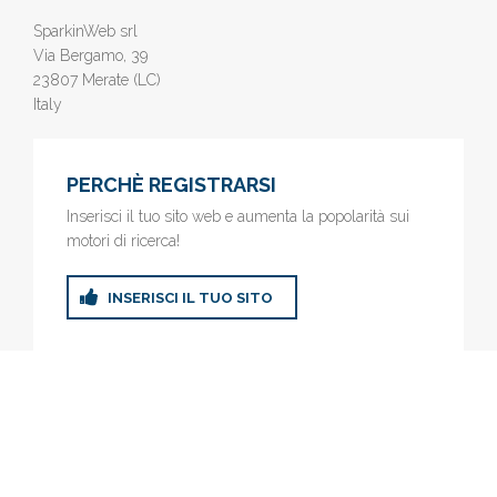
SparkinWeb srl
Via Bergamo, 39
23807 Merate (LC)
Italy
PERCHÈ REGISTRARSI
Inserisci il tuo sito web e aumenta la popolarità sui
motori di ricerca!
INSERISCI IL TUO SITO
© 2019
www.AziendeGratis.it
- Elenco aziende e imprese online
gratis - Inserisci il tuo sito web e aumenta la popolarità sui motori
di ricerca!
Privacy Policy
|
Cookie Policy
(Personalizza)