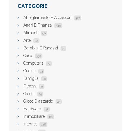
CATEGORIE
Abbigliamento E Accessori
327
Affari E Finanza
349
Alimenti
90
Arte
89
Bambini E Ragazzi
21
Casa
397
Computers
70
Cucina
33
Famiglia
20
Fitness
21
Giochi
24
Gioco D'azzardo
45
Hardware
42
Immobiliare
101
Internet
246