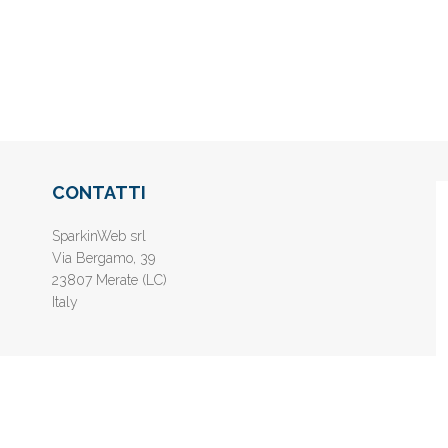
CONTATTI
SparkinWeb srl
Via Bergamo, 39
23807 Merate (LC)
Italy
nline gratis - Inserisci il tuo sito web e aumenta la popolarità sui motori di 