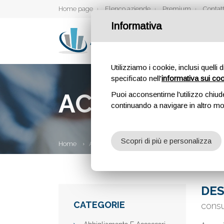
Home page
Elenco aziende
Premium
Contatt
Informativa
Utilizziamo i cookie, inclusi quelli 
specificato nell'
informativa sui co
ACONS
Puoi acconsentirne l'utilizzo chiud
continuando a navigare in altro m
Scopri di più e personalizza
Home
Aziende
Acons
DES
CATEGORIE
consu