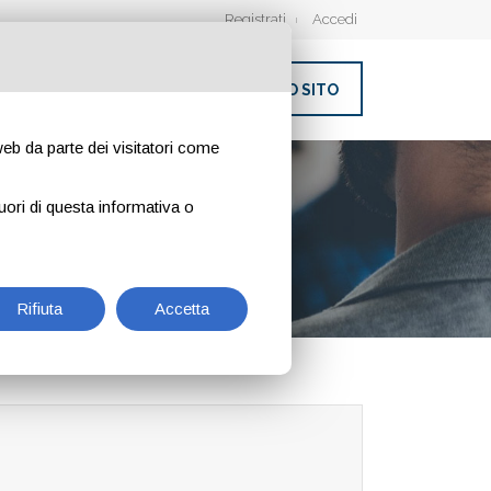
Registrati
Accedi
INSERISCI IL TUO SITO
 web da parte dei visitatori come
uori di questa informativa o
Rifiuta
Accetta