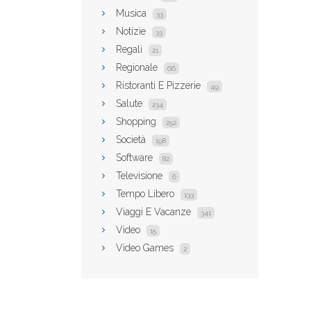
Musica
33
Notizie
33
Regali
21
Regionale
66
Ristoranti E Pizzerie
49
Salute
234
Shopping
252
Società
198
Software
82
Televisione
6
Tempo Libero
133
Viaggi E Vacanze
341
Video
15
Video Games
2