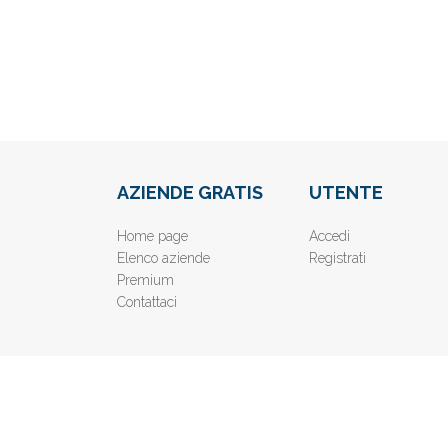
AZIENDE GRATIS
UTENTE
Home page
Accedi
Elenco aziende
Registrati
Premium
Contattaci
© 2019
www.AziendeGratis.it
- Elenco aziende e imprese o