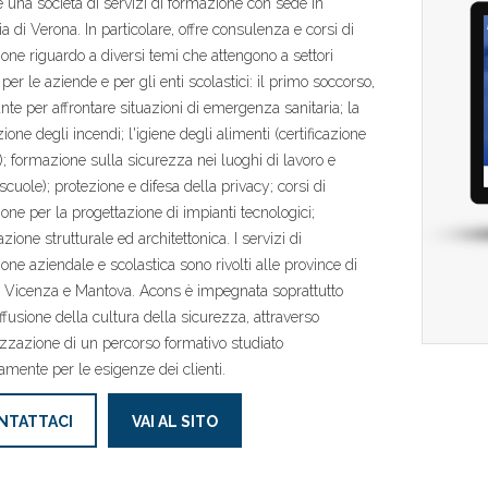
 una società di servizi di formazione con sede in
ia di Verona. In particolare, offre consulenza e corsi di
one riguardo a diversi temi che attengono a settori
 per le aziende e per gli enti scolastici: il primo soccorso,
nte per affrontare situazioni di emergenza sanitaria; la
ione degli incendi; l'igiene degli alimenti (certificazione
 formazione sulla sicurezza nei luoghi di lavoro e
scuole); protezione e difesa della privacy; corsi di
one per la progettazione di impianti tecnologici;
zione strutturale ed architettonica. I servizi di
one aziendale e scolastica sono rivolti alle province di
 Vicenza e Mantova. Acons è impegnata soprattutto
iffusione della cultura della sicurezza, attraverso
izzazione di un percorso formativo studiato
amente per le esigenze dei clienti.
NTATTACI
VAI AL SITO