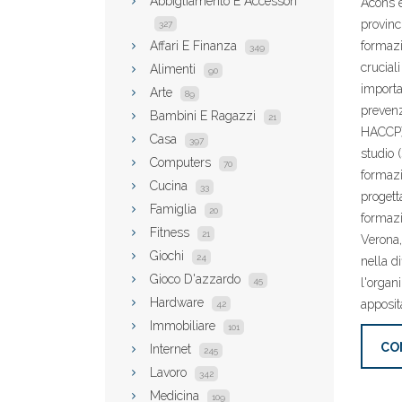
Abbigliamento E Accessori
Acons è
provinc
327
Affari E Finanza
formazi
349
cruciali
Alimenti
90
importa
Arte
89
prevenz
Bambini E Ragazzi
21
HACCP);
Casa
397
studio (
Computers
70
formazi
Cucina
33
progetta
Famiglia
20
formazi
Fitness
21
Verona,
Giochi
24
nella d
Gioco D'azzardo
45
l'organ
Hardware
apposit
42
Immobiliare
101
CO
Internet
245
Lavoro
342
Medicina
109