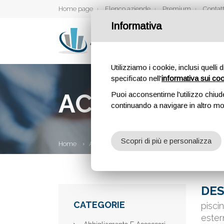
Home page
Elenco aziende
Premium
Contatt
Informativa
Utilizziamo i cookie, inclusi quelli 
specificato nell'
informativa sui co
ACCESSORI P
Puoi acconsentirne l'utilizzo chiud
continuando a navigare in altro m
Scopri di più e personalizza
Home
Aziende
Accessori piscina
DES
CATEGORIE
pisci
ester