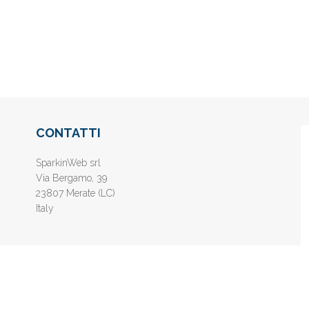
CONTATTI
SparkinWeb srl
Via Bergamo, 39
23807 Merate (LC)
Italy
nline gratis - Inserisci il tuo sito web e aumenta la popolarità sui motori di 