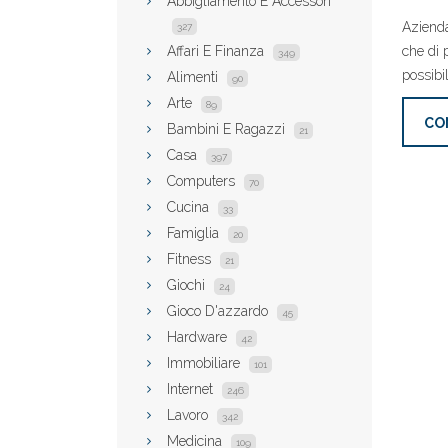
Abbigliamento E Accessori
Azienda
327
Affari E Finanza
che di p
349
possibil
Alimenti
90
Arte
89
CO
Bambini E Ragazzi
21
Casa
397
Computers
70
Cucina
33
Famiglia
20
Fitness
21
Giochi
24
Gioco D'azzardo
45
Hardware
42
Immobiliare
101
Internet
246
Lavoro
342
Medicina
109