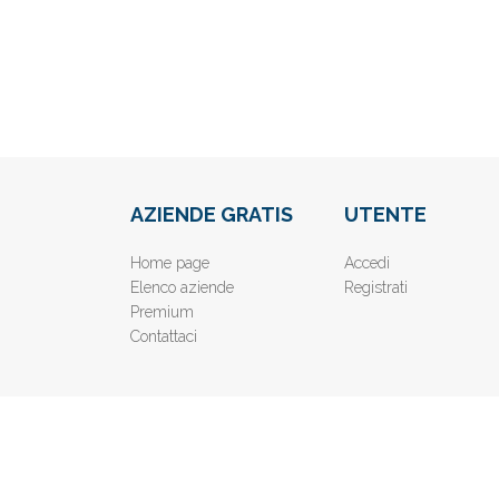
AZIENDE GRATIS
UTENTE
Home page
Accedi
Elenco aziende
Registrati
Premium
Contattaci
© 2019
www.AziendeGratis.it
- Elenco aziende e imprese o