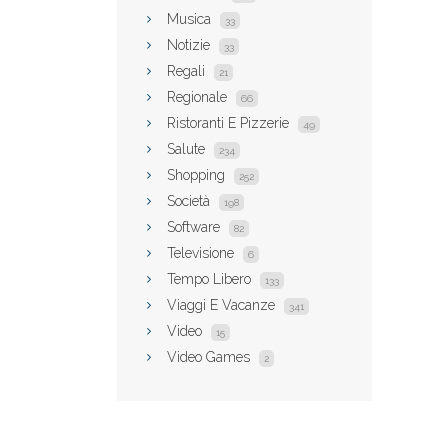
Musica
33
Notizie
33
Regali
21
Regionale
66
Ristoranti E Pizzerie
49
Salute
234
Shopping
252
Società
198
Software
82
Televisione
6
Tempo Libero
133
Viaggi E Vacanze
341
Video
15
Video Games
2