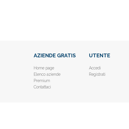
AZIENDE GRATIS
UTENTE
Home page
Accedi
Elenco aziende
Registrati
Premium
Contattaci
© 2019
www.AziendeGratis.it
- Elenco aziende e imprese o