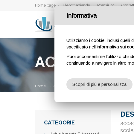
Home page
Elenco aziende
Premium
Contatt
Informativa
Utilizziamo i cookie, inclusi quelli 
specificato nell'
informativa sui co
ACCADEMIA D
Puoi acconsentirne l'utilizzo chiud
continuando a navigare in altro m
Scopri di più e personalizza
Home
Aziende
Accademia Dante Alighieri
DES
CATEGORIE
accad
scolas