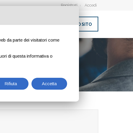
Registrati
Accedi
INSERISCI IL TUO SITO
 web da parte dei visitatori come
uori di questa informativa o
Rifiuta
Accetta