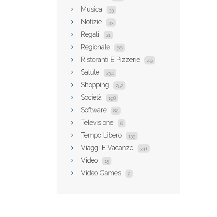
Musica
33
Notizie
33
Regali
21
Regionale
66
Ristoranti E Pizzerie
49
Salute
234
Shopping
252
Società
198
Software
82
Televisione
6
Tempo Libero
133
Viaggi E Vacanze
341
Video
15
Video Games
2