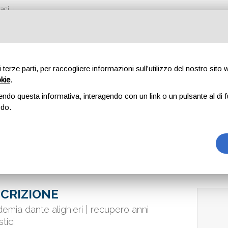
aci
di terze parti, per raccogliere informazioni sull’utilizzo del nostro sito
okie
.
ANTE ALIGHIERI
endo questa informativa, interagendo con un link o un pulsante al di f
odo.
CRIZIONE
emia dante alighieri | recupero anni
tici