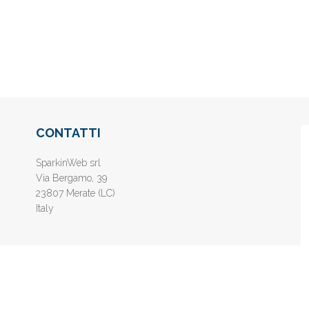
CONTATTI
SparkinWeb srl
Via Bergamo, 39
23807 Merate (LC)
Italy
nline gratis - Inserisci il tuo sito web e aumenta la popolarità sui motori di 