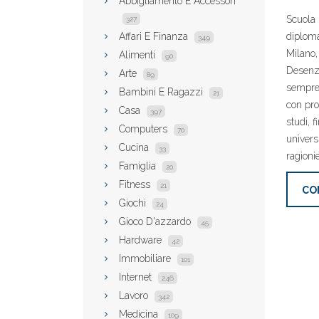
Abbigliamento E Accessori
Scuola 
327
Affari E Finanza
diploma
349
Milano,
Alimenti
90
Desenza
Arte
89
sempre 
Bambini E Ragazzi
21
con pro
Casa
397
studi, 
Computers
70
universi
Cucina
33
ragioni
Famiglia
20
Fitness
21
CO
Giochi
24
Gioco D'azzardo
45
Hardware
42
Immobiliare
101
Internet
246
Lavoro
342
Medicina
109