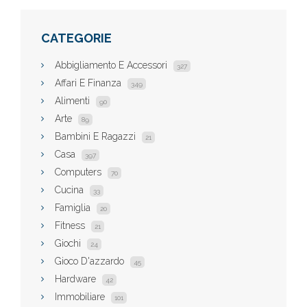
CATEGORIE
Abbigliamento E Accessori
327
Affari E Finanza
349
Alimenti
90
Arte
89
Bambini E Ragazzi
21
Casa
397
Computers
70
Cucina
33
Famiglia
20
Fitness
21
Giochi
24
Gioco D'azzardo
45
Hardware
42
Immobiliare
101