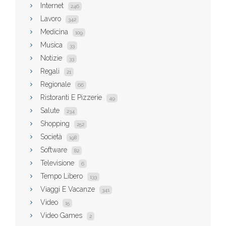
Internet
246
Lavoro
342
Medicina
109
Musica
33
Notizie
33
Regali
21
Regionale
66
Ristoranti E Pizzerie
49
Salute
234
Shopping
252
Società
198
Software
82
Televisione
6
Tempo Libero
133
Viaggi E Vacanze
341
Video
15
Video Games
2