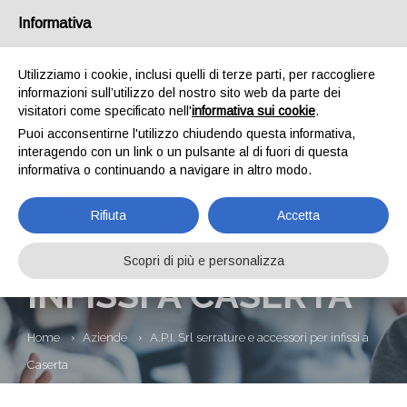
Informativa
Utilizziamo i cookie, inclusi quelli di terze parti, per raccogliere
informazioni sull’utilizzo del nostro sito web da parte dei
visitatori come specificato nell'
informativa sui cookie
.
Puoi acconsentirne l'utilizzo chiudendo questa informativa,
interagendo con un link o un pulsante al di fuori di questa
informativa o continuando a navigare in altro modo.
A.P.I. SRL
Rifiuta
Accetta
SERRATURE E
ACCESSORI PER
Scopri di più e personalizza
INFISSI A CASERTA
Home
Aziende
A.P.I. Srl serrature e accessori per infissi a
Caserta